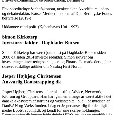
Erhvervskommentator og lederskribent, Berlingske
Fhv. vicedirektør & cheføkonom, tænketanken Axcelfuture, leder-
og debatredaktør, BørsenMeritter: medlem af Den Berlingske Fonds
bestyrelse (2019-)
Uddannet: cand.polit. (Københavns Uni. 1993)
Simon Kirketerp
Investorredaktør - Dagbladet Børsen
Simon Kirketerp har været journalist på Dagbladet Børsen siden
2008 og siden 2014 investor redaktør. Simon skriver om
investeringer, investeringsstrategier og Finansielle markeder og har
skrevet adskillige artikler om Nasdaq First North.
Jesper Højbjerg Christensen
Ansvarlig Bootstrapping.dk
Jesper Højberg Christensen har bl.a. stiftet Advice, Nextwork,
Kforum og Groupcare. Han har igennem mange år været aktiv i det
danske økosystem af startups og vækstkapital, bl.a. i bestyrelsen af
DanBAN og Vækstfonden. I dag er Jesper ansvarlig for det digitale
medie Bootstrapping.dk og kendt for sine skarpe holdninger.
Bootstrapping.dk leverer både dybde i PRO-artikler og overblik i de