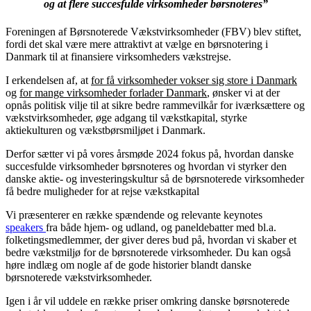
og at flere succesfulde virksomheder børsnoteres”
Foreningen af Børsnoterede Vækstvirksomheder (FBV) blev stiftet,
fordi det skal være mere attraktivt at vælge en børsnotering i
Danmark til at finansiere virksomheders vækstrejse.
I erkendelsen af, at
for få virksomheder vokser sig store i Danmark
og
for mange virksomheder forlader Danmark
, ønsker vi at der
opnås politisk vilje til at sikre bedre rammevilkår for iværksættere og
vækstvirksomheder, øge adgang til vækstkapital, styrke
aktiekulturen og vækstbørsmiljøet i Danmark.
Derfor sætter vi på vores årsmøde 2024 fokus på, hvordan danske
succesfulde virksomheder børsnoteres og hvordan vi styrker den
danske aktie- og investeringskultur så de børsnoterede virksomheder
få bedre muligheder for at rejse vækstkapital
Vi præsenterer en række spændende og relevante keynotes
speakers
fra både hjem- og udland, og paneldebatter med bl.a.
folketingsmedlemmer, der giver deres bud på, hvordan vi skaber et
bedre vækstmiljø for de børsnoterede virksomheder. Du kan også
høre indlæg om nogle af de gode historier blandt danske
børsnoterede vækstvirksomheder.
Igen i år vil uddele en række priser omkring danske børsnoterede