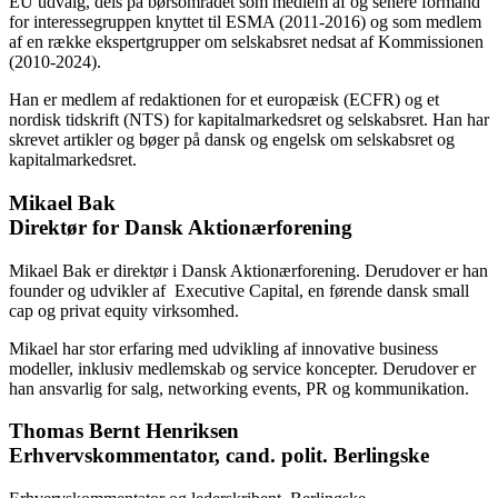
EU udvalg, dels på børsområdet som medlem af og senere formand
for interessegruppen knyttet til ESMA (2011-2016) og som medlem
af en række ekspertgrupper om selskabsret nedsat af Kommissionen
(2010-2024).
Han er medlem af redaktionen for et europæisk (ECFR) og et
nordisk tidskrift (NTS) for kapitalmarkedsret og selskabsret. Han har
skrevet artikler og bøger på dansk og engelsk om selskabsret og
kapitalmarkedsret.
Mikael Bak
Direktør for Dansk Aktionærforening
Mikael Bak er direktør i Dansk Aktionærforening. Derudover er han
founder og udvikler af Executive Capital, en førende dansk small
cap og privat equity virksomhed.
Mikael har stor erfaring med udvikling af innovative business
modeller, inklusiv medlemskab og service koncepter. Derudover er
han ansvarlig for salg, networking events, PR og kommunikation.
Thomas Bernt Henriksen
Erhvervskommentator, cand. polit. Berlingske