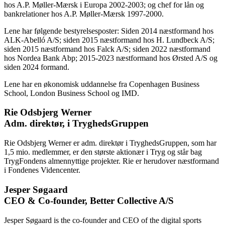
hos A.P. Møller-Mærsk i Europa 2002-2003; og chef for lån og
bankrelationer hos A.P. Møller-Mærsk 1997-2000.
Lene har følgende bestyrelsesposter: Siden 2014 næstformand hos
ALK-Abelló A/S; siden 2015 næstformand hos H. Lundbeck A/S;
siden 2015 næstformand hos Falck A/S; siden 2022 næstformand
hos Nordea Bank Abp; 2015-2023 næstformand hos Ørsted A/S og
siden 2024 formand.
Lene har en økonomisk uddannelse fra Copenhagen Business
School, London Business School og IMD.
Rie Odsbjerg Werner
Adm. direktør, i TryghedsGruppen
Rie Odsbjerg Werner er adm. direktør i TryghedsGruppen, som har
1,5 mio. medlemmer, er den største aktionær i Tryg og står bag
TrygFondens almennyttige projekter. Rie er herudover næstformand
i Fondenes Videncenter.
Jesper Søgaard
CEO & Co-founder, Better Collective A/S
Jesper Søgaard is the co-founder and CEO of the digital sports