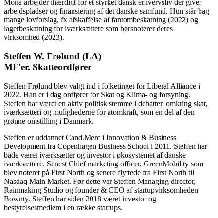
Mona arbejder ihærdigt for et styrket dansk erhvervsliv der giver
arbejdspladser og finansiering af det danske samfund. Hun står bag
mange lovforslag, fx afskaffelse af fantombeskatning (2022) og
lagerbeskatning for iværksættere som børsnoterer deres
virksomhed (2023).
Steffen W. Frølund (LA)
MF'er. Skatteordfører
Steffen Frølund blev valgt ind i folketinget for Liberal Alliance i
2022. Han er i dag ordfører for Skat og Klima- og forsyning.
Steffen har været en aktiv politisk stemme i debatten omkring skat,
iværksætteri og mulighederne for atomkraft, som en del af den
grønne omstilling i Danmark.
Steffen er uddannet Cand.Merc i Innovation & Business
Development fra Copenhagen Business School i 2011. Steffen har
bade været iværksætter og investor i økosystemet af danske
iværksættere. Senest Chief marketing officer, GreenMobility som
blev noteret på First North og senere flyttede fra First North til
Nasdaq Main Market. Før dette var Steffen Managing director,
Rainmaking Studio og founder & CEO af startupvirksomheden
Bownty. Steffen har siden 2018 været investor og
bestyrelsesmedlem i en række startups.