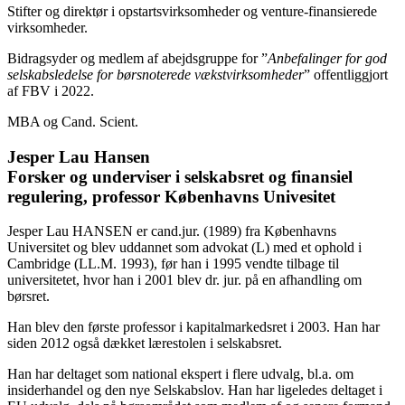
Stifter og direktør i opstartsvirksomheder og venture-finansierede
virksomheder.
Bidragsyder og medlem af abejdsgruppe for ”
Anbefalinger for god
selskabsledelse for børsnoterede vækstvirksomheder
” offentliggjort
af FBV i 2022.
MBA og Cand. Scient.
Jesper Lau Hansen
Forsker og underviser i selskabsret og finansiel
regulering, professor Københavns Univesitet
Jesper Lau HANSEN er cand.jur. (1989) fra Københavns
Universitet og blev uddannet som advokat (L) med et ophold i
Cambridge (LL.M. 1993), før han i 1995 vendte tilbage til
universitetet, hvor han i 2001 blev dr. jur. på en afhandling om
børsret.
Han blev den første professor i kapitalmarkedsret i 2003. Han har
siden 2012 også dækket lærestolen i selskabsret.
Han har deltaget som national ekspert i flere udvalg, bl.a. om
insiderhandel og den nye Selskabslov. Han har ligeledes deltaget i